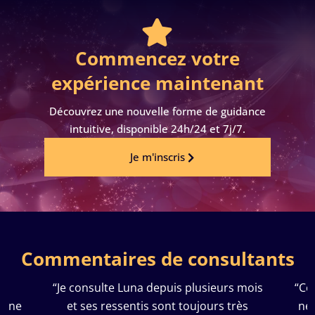

Commencez votre
expérience maintenant
Découvrez une nouvelle forme de guidance
intuitive, disponible 24h/24 et 7j/7.
Je m'inscris
Commentaires de consultants
a
“Je consulte Luna depuis plusieurs mois
“Co
le ne
et ses ressentis sont toujours très
ne 